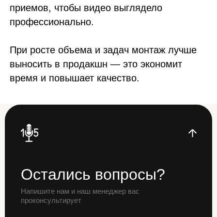
приемов, чтобы видео выглядело
Остались вопросы?
профессионально.
Напишите нам и наш менеджер вас
проконсультирует
При росте объема и задач монтаж лучше
Номер телефона:
Почта:
выносить в продакшн — это экономит
+7 911 177 4563
admin@podcast105.ru
время и повышает качество.
Адрес:
Санкт-Петербург,
Владимирский пр-т, 17
График работы:
Понедельник - воскресенье
с 9:00 до 22:00
Написать в Телеграм