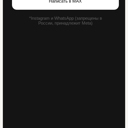
ООО "СТК"
ИНН 7813680281
ОГРН 1247800054402
Согласие на отправку уведомлений
рекламно-информационного характера
Согласие на обработку
персональных данных
Политика конфиденциальности
в отношении файлов-cookie
Политика конфиденциальности в отношении
обработки персональных данных
Согласие на передачу персональных
данных третьим лицам